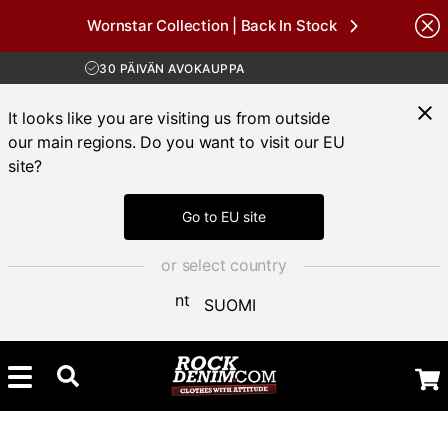
Wornstar Collection | Back In Stock
Brands
ILMAINEN TOIMITUS YLI 100 € TILAUKSIIN
30 PÄIVÄN AVOKAUPPA
TOIMITUSAIKA 3-5 PÄIVÄÄ
ILMAINEN TOIMITUS YLI 100 € TILAUKSIIN
It looks like you are visiting us from outside
our main regions. Do you want to visit our EU
site?
Go to EU site
or select country
SUOMI