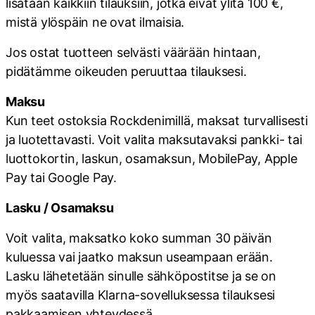
lisätään kaikkiin tilauksiin, jotka eivät ylitä 100 €,
mistä ylöspäin ne ovat ilmaisia.
Jos ostat tuotteen selvästi väärään hintaan,
pidätämme oikeuden peruuttaa tilauksesi.
Maksu
Kun teet ostoksia Rockdenimillä, maksat turvallisesti
ja luotettavasti. Voit valita maksutavaksi pankki- tai
luottokortin, laskun, osamaksun, MobilePay, Apple
Pay tai Google Pay.
Lasku / Osamaksu
Voit valita, maksatko koko summan 30 päivän
kuluessa vai jaatko maksun useampaan erään.
Lasku lähetetään sinulle sähköpostitse ja se on
myös saatavilla Klarna-sovelluksessa tilauksesi
pakkaamisen yhteydessä.