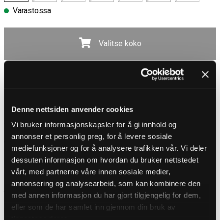
Varastossa
Ilmainen toimitus yli 100 € tilauksiin
Valitse koko
30 päivän avokauppa
Toimitusaika 3-5 päivää
Ilmainen toimitus yli 100 € tilauksiin
Denne nettsiden anvender cookies
Vi bruker informasjonskapsler for å gi innhold og
TUOTEKUVAUS
annonser et personlig preg, for å levere sosiale
Western-tyylinen vyö merkiltä Stars & Stripes
mediefunksjoner og for å analysere trafikken vår. Vi deler
Tyylikäs western-vyö paksusta naudannahasta, jossa on koristeellinen
dessuten informasjon om hvordan du bruker nettstedet
prässätty kuvio ja kontrastitikkaukset, jotka luovat klassisen ja
viimeistellyn ilmeen. Tyylikäs solki on vaihdettavissa, mikä tekee vyöstä
vårt, med partnerne våre innen sosiale medier,
helpon yhdistää lähes mihin tahansa vyönsolkeen.
annonsering og analysearbeid, som kan kombinere den
YKSITYISKOHDAT
med annen informasjon du har gjort tilgjengelig for dem,
Materiaali: Naudannahka
eller som de har samlet inn gjennom din bruk av
Leveys: 3,7 cm
tjenestene deres.