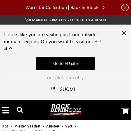
ILMAINEN TOIMITUS YLI 100 € TILAUKSIIN
Wornstar Collection | Back In Stock
30 PÄIVÄN AVOKAUPPA
Brands
TOIMITUSAIKA 3-5 PÄIVÄÄ
ILMAINEN TOIMITUS YLI 100 € TILAUKSIIN
It looks like you are visiting us from outside
our main regions. Do you want to visit our EU
site?
Go to EU site
or select country
SUOMI
Koti
Miesten Vaatteet
Asusteet
Vyöt