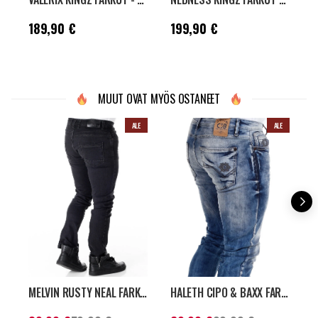
Hinta
:
189,90 €
Hinta
:
199,90 €
H
189,90 €
199,90 €
MUUT OVAT MYÖS OSTANEET
ALE
ALE
MELVIN RUSTY NEAL FARKUT - MUSTA
HALETH CIPO & BAXX FARKUT - SININEN