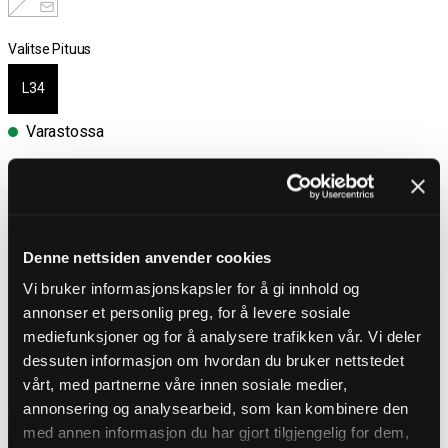
Valitse Pituus
L34
Varastossa
Valitse koko
Ilmainen toimitus yli 100 € tilauksiin
30 päivän avokauppa
Toimitusaika 3-5 päivää
Denne nettsiden anvender cookies
Ilmainen toimitus yli 100 € tilauksiin
Vi bruker informasjonskapsler for å gi innhold og
annonser et personlig preg, for å levere sosiale
mediefunksjoner og for å analysere trafikken vår. Vi deler
dessuten informasjon om hvordan du bruker nettstedet
TUOTEKUVAUS
vårt, med partnerne våre innen sosiale medier,
Päheät farkut merkiltä Kingz
annonsering og analysearbeid, som kan kombinere den
Joustavat farkkuhousut, joissa on tyylikäs batiikkipesu ja tyyliä
med annen informasjon du har gjort tilgjengelig for dem,
korostavat keinonahkaiset paneelit. Viisi taskua ja kapea malli. Nämä