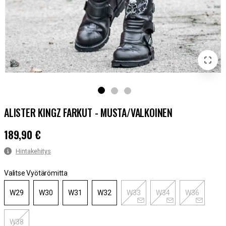
ALISTER KINGZ FARKUT - MUSTA/VALKOINEN
189,90 €
Hinta
:
189,90 €
Hintakehitys
Valitse Vyötärömitta
W29
W30
W31
W32
W33
W34
W36
W38