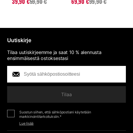
Nykyinen hinta
:
Nykyinen hinta
:
N
39,90 €
59,90 €
69,90 €
99,90 €
39,90 €
Aiempi hinta
:
69,90 €
Aiempi hinta
:
2
59,90 €
99,90 €
4
Uutiskirje
Tilaa uutiskirjeemme ja saat 10 % alennusta
ensimmäisestä ostoksestasi
Tilaa
Suostun siihen, että sähköpostiani käytetään
markkinointitarkoituksiin.*
Lue lisää