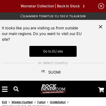
ILMAINEN TOIMITUS YLI 100 € TILAUKSIIN
Wornstar Collection | Back In Stock
30 PÄIVÄN AVOKAUPPA
Brands
TOIMITUSAIKA 3-5 PÄIVÄÄ
ILMAINEN TOIMITUS YLI 100 € TILAUKSIIN
It looks like you are visiting us from outside
our main regions. Do you want to visit our EU
site?
Go to EU site
or select country
SUOMI
Koti
Miesten Vaatteet
Farkut
Uniikkifarkut