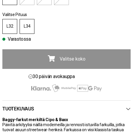
Valitse Pituus
L32
L34
Varastossa
Valitse koko
Ilmainen toimitus yli 100 € tilauksiin
30 päivän avokauppa
Toimitusaika 3-5 päivää
Ilmainen toimitus yli 100 € tilauksiin
TUOTEKUVAUS
Baggy-farkut merkiltä Cipo & Baxx
Päivitä arkityylisi näillä moderneilla ja rennosti istuvilla farkuilla, jotka
tuovat asuun streetwear-henkeä. Farkuissa on viisi klassista taskua