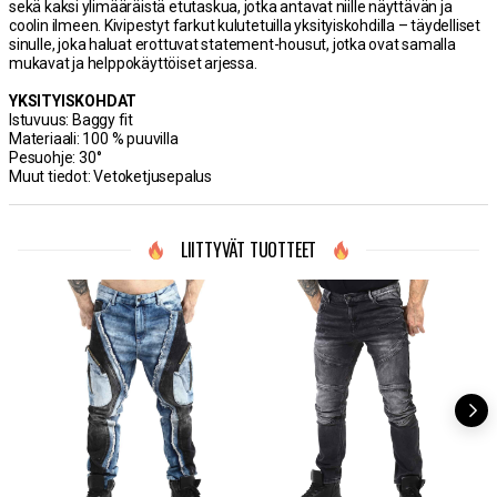
sekä kaksi ylimääräistä etutaskua, jotka antavat niille näyttävän ja
coolin ilmeen. Kivipestyt farkut kulutetuilla yksityiskohdilla – täydelliset
sinulle, joka haluat erottuvat statement-housut, jotka ovat samalla
mukavat ja helppokäyttöiset arjessa.
YKSITYISKOHDAT
Istuvuus: Baggy fit
Materiaali: 100 % puuvilla
Pesuohje: 30°
Muut tiedot: Vetoketjusepalus
LIITTYVÄT TUOTTEET