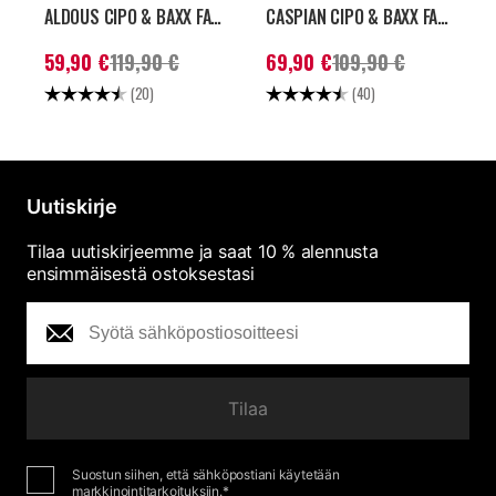
ALDOUS CIPO & BAXX FARKUT - VAALEANSININEN
CASPIAN CIPO & BAXX FARKUT - TUMMANSININEN
Nykyinen hinta
:
Nykyinen hinta
:
N
59,90 €
119,90 €
69,90 €
109,90 €
59,90 €
Aiempi hinta
:
69,90 €
Aiempi hinta
:
6
Arvio:
4.8 5:sta tähdestä
Arvio:
4.5 5:sta tähdest
A
(20)
(40)
119,90 €
109,90 €
9
Uutiskirje
Tilaa uutiskirjeemme ja saat 10 % alennusta
ensimmäisestä ostoksestasi
Tilaa
Suostun siihen, että sähköpostiani käytetään
markkinointitarkoituksiin.*