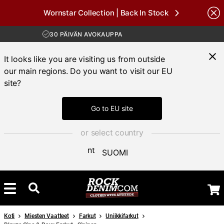
Wornstar Collection | Back In Stock
Brands
ILMAINEN TOIMITUS YLI 100 € TILAUKSIIN
30 PÄIVÄN AVOKAUPPA
TOIMITUSAIKA 3-5 PÄIVÄÄ
ILMAINEN TOIMITUS YLI 100 € TILAUKSIIN
It looks like you are visiting us from outside
our main regions. Do you want to visit our EU
site?
Go to EU site
or select country
SUOMI
Koti
Miesten Vaatteet
Farkut
Uniikkifarkut