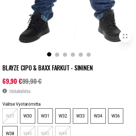
BLAYZE CIPO & BAXX FARKUT - SININEN
69,90 €
99,90 €
Nykyinen hinta
:
69,90 €
Aiempi hinta
:
99,90 €
Hintakehitys
Valitse Vyötärömitta
W29
W30
W31
W32
W33
W34
W36
W38
W40
W42
W44