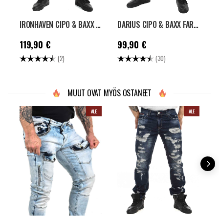
IRONHAVEN CIPO & BAXX FARKUT - SININEN
DARIUS CIPO & BAXX FARKUT - TUMMANHARMAA
Hinta
:
119,90 €
Hinta
:
99,90 €
H
119,90 €
99,90 €
Arvio:
4.5 5:sta tähdestä
Arvio:
4.8 5:sta tähdest
A
(2)
(30)
MUUT OVAT MYÖS OSTANEET
ALE
ALE