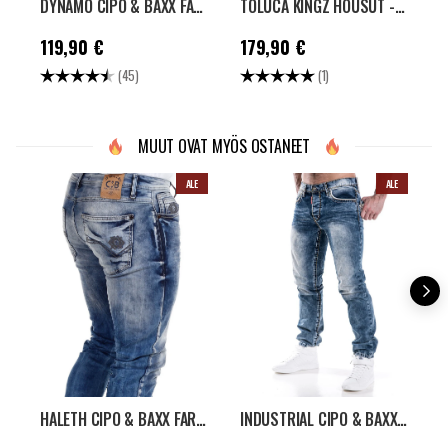
DYNAMO CIPO & BAXX FARKUT - SININEN
TOLUCA KINGZ HOUSUT - MUSTA
Hinta
:
119,90 €
Hinta
:
179,90 €
H
119,90 €
179,90 €
Arvio:
4.7 5:sta tähdestä
Arvio:
5.0 5:sta tähdestä
(45)
(1)
MUUT OVAT MYÖS OSTANEET
ALE
ALE
HALETH CIPO & BAXX FARKUT - SININEN
INDUSTRIAL CIPO & BAXX FARKUT - SININEN