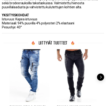
sekä brodeerauksilla takataskuissa. Valmistettu hienosta
puuvillalaadusta ja vahvistettu kulutettujen kohtien alta.
YKSITYISKOHDAT
Istuvuus: Kapea istuvuus
Materiaali: 94% puuvilla 4% polyesteri 2% elastaani
Pesuohje: 40°
LIITTYVÄT TUOTTEET