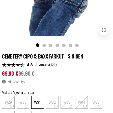
CEMETERY CIPO & BAXX FARKUT - SININEN
Keskimääräinen luokitus:
4.8
Arvostelut (
23
)
69,90 €
99,90 €
Nykyinen hinta
:
69,90 €
Aiempi hinta
:
99,90 €
Hintakehitys
Valitse Vyötärömitta
W29
W30
W31
W32
W33
W34
W36