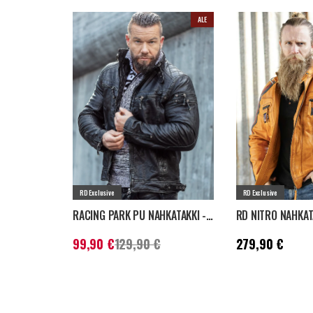
ALE
RD Exclusive
RD Exclusive
RACING PARK PU NAHKATAKKI - TUMMANHARMAA
Nykyinen hinta
:
99,90 €
Aiempi
Hinta
:
279,90 €
99,90 €
129,90 €
279,90 €
hinta
:
129,90 €