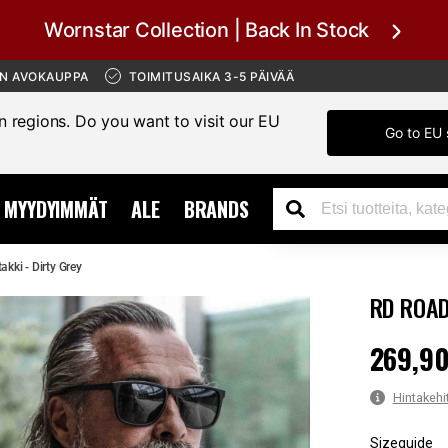
Wornstar Collection | Back In Stock
ÄN AVOKAUPPA
TOIMITUSAIKA 3-5 PÄIVÄÄ
in regions. Do you want to visit our EU
Go to EU 
MYYDYIMMÄT
ALE
BRANDS
kki - Dirty Grey
RD ROAD
269,90
Hinta
:
269,
Hintakehi
Sizeguide