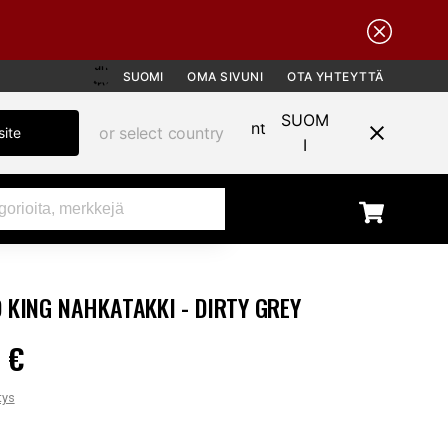
SUOMI
OMA SIVUNI
OTA YHTEYTTÄ
SUOM
or select country
site
I
 KING NAHKATAKKI - DIRTY GREY
 €
90 €
tys