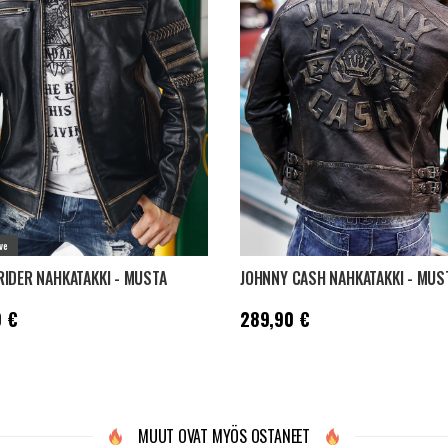
ve
IDER NAHKATAKKI - MUSTA
JOHNNY CASH NAHKATAKKI - MUS
69,90 €
Hinta
:
289,90 €
 €
289,90 €
MUUT OVAT MYÖS OSTANEET