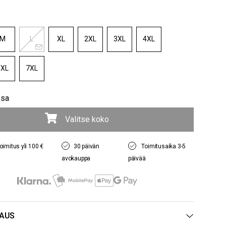
M
L
XL
2XL
3XL
4XL
6XL
7XL
ssa
Valitse koko
oimitus yli 100 €
30 päivän
Toimitusaika 3-5
avokauppa
päivää
AUS