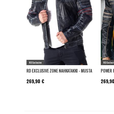
RD Exclusive
RD Exclusi
RD EXCLUSIVE ZONE NAHKATAKKI - MUSTA
POWER R
Hinta
:
269,90 €
Hinta
:
2
269,90 €
269,90