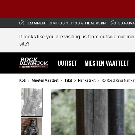
ILMAINEN TOIMITUS YLI 100 € TILAUKSIIN
30 PÄIV
It looks like you are visiting us from outside our ma
site?
UUTISET
MIESTEN VAATTEET
Koti
Miesten Vaatteet
Takit
Nahkatakit
RD Road King Nahkata