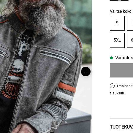
Valitse koko
S
5XL
Varasto
Ilmainen t
tilauksiin
TUOTEKUV