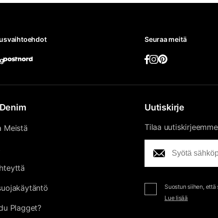
tusvaihtoehdot
Seuraa meitä
Denim
Uutiskirje
Tilaa uutiskirjeemme
a Meistä
t
hteyttä
suojakäytäntö
Suostun siihen, että
Lue lisää
du Plagget?