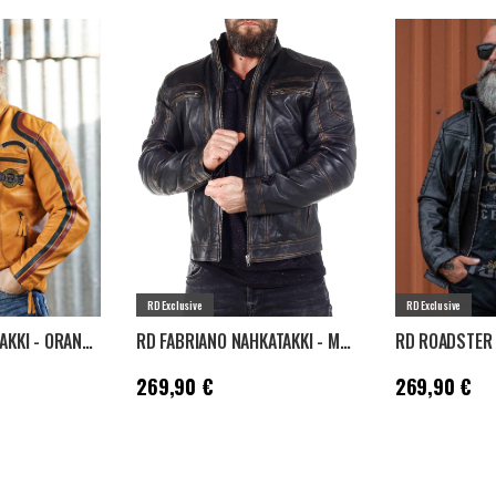
RD Exclusive
RD Exclusive
RD NITRO NAHKATAKKI - ORANSSI
RD FABRIANO NAHKATAKKI - MUSTA/RUSKEA
Hinta
:
269,90 €
Hinta
:
269,90 
269,90 €
269,90 €