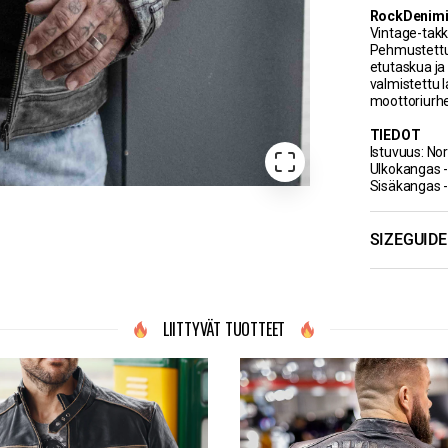
RockDenimin
Vintage-takk
Pehmustettu 
etutaskua ja
valmistettu 
moottoriurhe
TIEDOT
Istuvuus: No
RD Exclusive
Ulkokangas 
Sisäkangas -
SIZEGUIDE
LIITTYVÄT TUOTTEET