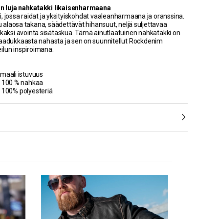
 luja nahkatakki likaisenharmaana
i, jossa raidat ja yksityiskohdat vaaleanharmaana ja oranssina.
alaosa takana, säädettävät hihansuut, neljä suljettavaa
 kaksi avointa sisätaskua. Tämä ainutlaatuinen nahkatakki on
laadukkaasta nahasta ja sen on suunnitellut Rockdenim
ilun inspiroimana.
rmaali istuvuus
- 100 % nahkaa
 100% polyesteriä