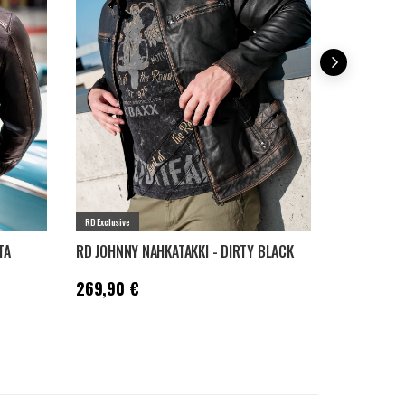
RD Exclusive
RD Exclusive
TA
RD JOHNNY NAHKATAKKI - DIRTY BLACK
RD THUNDER
Hinta
:
269,90 €
Hinta
:
269,
269,90 €
269,90 €