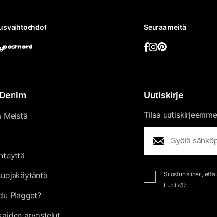
tusvaihtoehdot
Seuraa meitä
Denim
Uutiskirje
Tilaa uutiskirjeemme
a Meistä
t
hteyttä
suojakäytäntö
Suostun siihen, että
Lue lisää
du Plagget?
kaiden arvostelut