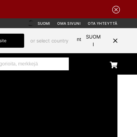
SUOMI
OMA SIVUNI
OTA YHTEYTTÄ
SUOM
or select country
site
I