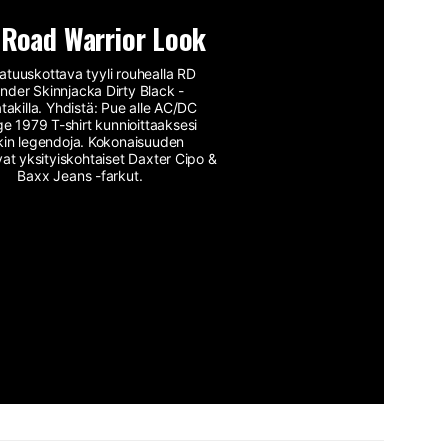
 Road Warrior Look
atuuskottava tyyli rouhealla RD
nder Skinnjacka Dirty Black -
takilla. Yhdistä: Pue alle AC/DC
ge 1979 T-shirt kunnioittaaksesi
kin legendoja. Kokonaisuuden
at yksityiskohtaiset Daxter Cipo &
Baxx Jeans -farkut.