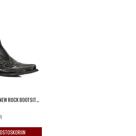
TOMBSTONE NEW ROCK BOOTSIT - MUSTA
 €
4.7 5:sta tähdestä
3)
 OSTOSKORIIN