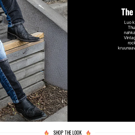
The
Luo k
Thu
nahka
Vinta
roc
kruunaav
SHOP THE LOOK