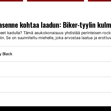
asenne kohtaa laadun: Biker-tyylin kulm
seet kadulla? Tämä asukokonaisuus yhdistää perinteisen rock-
iin. Se on suunniteltu miehelle, joka arvostaa laatua ja erottu
y Black