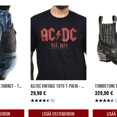
DAXTER CIPO & BAXX FARKUT - TUMMANSININEN
AC/DC VINTAGE 1979 T-PAITA - MUSTA
Hinta
:
29,90 €
Hinta
:
329,90
29,90 €
329,90 €
5:sta tähdestä
Arvio:
4.8 5:sta tähdestä
Arvio:
(4)
(
KORIIN
LISÄÄ OSTOSKORIIN
LISÄÄ