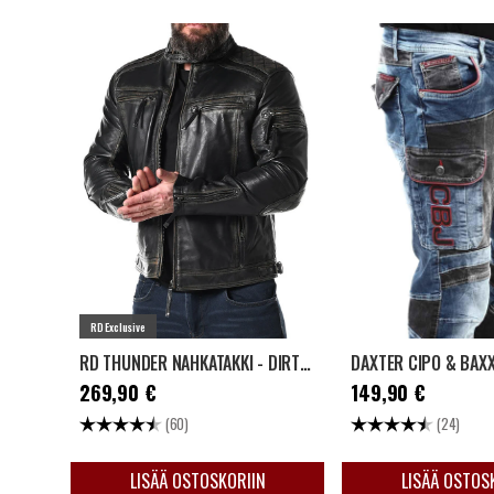
RD Exclusive
RD THUNDER NAHKATAKKI - DIRTY BLACK
Hinta
:
269,90 €
Hinta
:
149,90 €
269,90 €
149,90 €
Arvio:
4.6 5:sta tähdestä
Arvio:
4.6 
(60)
(24)
LISÄÄ OSTOSKORIIN
LISÄÄ OSTOS