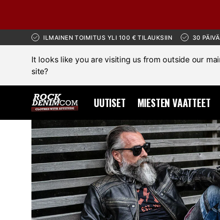
ILMAINEN TOIMITUS YLI 100 € TILAUKSIIN
30 PÄIV
It looks like you are visiting us from outside our ma
site?
UUTISET
MIESTEN VAATTEET