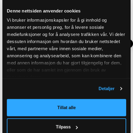
ALE
Denne nettsiden anvender cookies
Vi bruker informasjonskapsler for å gi innhold og
annonser et personlig preg, for å levere sosiale
mediefunksjoner og for å analysere trafikken vår. Vi deler
dessuten informasjon om hvordan du bruker nettstedet
vårt, med partnerne våre innen sosiale medier,
annonsering og analysearbeid, som kan kombinere den
med annen informasjon du har gjort tilgjengelig for dem,
eller som de har samlet inn gjennom din bruk av
tjenestene deres.
LIVE LIFE LOUD WORNSTAR 3/4 PITKÄHIHAINEN - MUSTA/PUNAINEN
RIVEN WORNSTAR FARKUT - MUSTA
Nykyinen hinta
:
Hinta
:
239,90 €
49,90 €
59,90 €
239,90 €
Detaljer
49,90 €
Aiempi hinta
:
59,90 €
Arvio:
5.0 5:sta tähdestä
Arvio:
5.0 5:sta tähdestä
(1)
(1)
Tillat alle
LISÄÄ OSTOSKORIIN
LISÄÄ OSTOSKORIIN
Tilpass