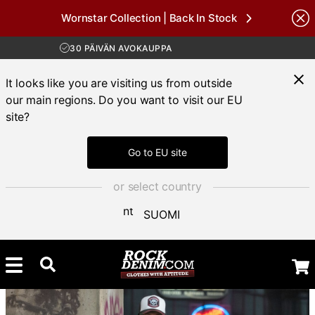
Wornstar Collection | Back In Stock
Brands
ILMAINEN TOIMITUS YLI 100 € TILAUKSIIN
30 PÄIVÄN AVOKAUPPA
TOIMITUSAIKA 3-5 PÄIVÄÄ
ILMAINEN TOIMITUS YLI 100 € TILAUKSIIN
It looks like you are visiting us from outside
our main regions. Do you want to visit our EU
site?
Go to EU site
or select country
SUOMI