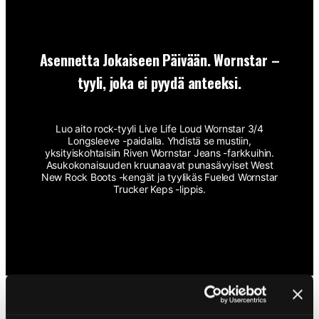
Asennetta Jokaiseen Päivään. Wornstar –
tyyli, joka ei pyydä anteeksi.
Luo aito rock-tyyli Live Life Loud Wornstar 3/4
Longsleeve -paidalla. Yhdistä se mustiin,
yksityiskohtaisiin Riven Wornstar Jeans -farkkuihin.
Asukokonaisuuden kruunaavat punasävyiset West
New Rock Boots -kengät ja tyylikäs Fueled Wornstar
Trucker Keps -lippis.
SHOP THE LOOK