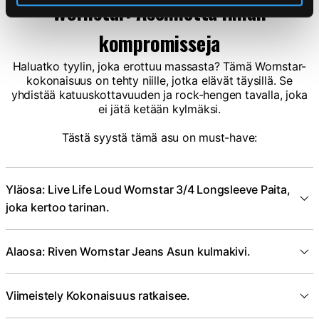
Wornstar: Asennetta ilman
kompromisseja
Haluatko tyylin, joka erottuu massasta? Tämä Wornstar-
kokonaisuus on tehty niille, jotka elävät täysillä. Se
yhdistää katuuskottavuuden ja rock-hengen tavalla, joka
ei jätä ketään kylmäksi.
Tästä syystä tämä asu on must-have:
Yläosa: Live Life Loud Wornstar 3/4 Longsleeve Paita,
joka kertoo tarinan.
Alaosa: Riven Wornstar Jeans Asun kulmakivi.
Viimeistely Kokonaisuus ratkaisee.