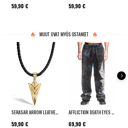
Hinta
:
59,90 €
Hinta
:
59,90 €
H
59,90 €
59,90 €
A
MUUT OVAT MYÖS OSTANEET
SERASAR ARROW LEATHER KAULAKORU - KULTA
AFFLICTION DEATH EYES COLLEGEHOUSUT - MUSTA
Hinta
:
59,90 €
Hinta
:
69,90 €
H
59,90 €
69,90 €