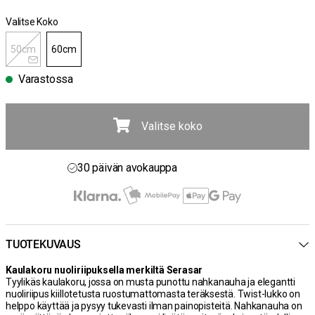
Valitse Koko
50cm
60cm
Varastossa
Valitse koko
Ilmainen toimitus yli 100 € tilauksiin
30 päivän avokauppa
Toimitusaika 3-5 päivää
Ilmainen toimitus yli 100 € tilauksiin
TUOTEKUVAUS
Kaulakoru nuoliriipuksella merkiltä Serasar
Tyylikäs kaulakoru, jossa on musta punottu nahkanauha ja elegantti
nuoliriipus kiillotetusta ruostumattomasta teräksestä. Twist-lukko on
helppo käyttää ja pysyy tukevasti ilman painopisteitä. Nahkanauha on