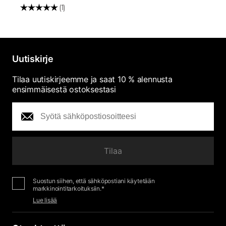
Arvio:
5.0 5:sta tähdestä
A
(1)
Uutiskirje
Tilaa uutiskirjeemme ja saat 10 % alennusta
ensimmäisestä ostoksestasi
Tilaa
Suostun siihen, että sähköpostiani käytetään
markkinointitarkoituksiin.*
Lue lisää