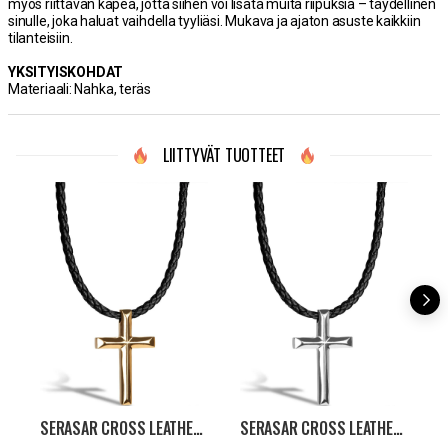
myös riittävän kapea, jotta siihen voi lisätä muita riipuksia – täydellinen
sinulle, joka haluat vaihdella tyyliäsi. Mukava ja ajaton asuste kaikkiin
tilanteisiin.
YKSITYISKOHDAT
Materiaali: Nahka, teräs
LIITTYVÄT TUOTTEET
SERASAR CROSS LEATHER KAULAKORU - MUSTA/KULTA
SERASAR CROSS LEATHER KAULAKORU - MUSTA/HOPEA