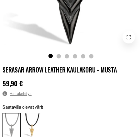
SERASAR ARROW LEATHER KAULAKORU - MUSTA
59,90 €
Hinta
:
59,90 €
Hintakehitys
Saatavilla olevat värit