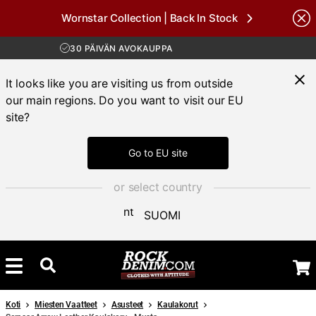
Wornstar Collection | Back In Stock
Brands
ILMAINEN TOIMITUS YLI 100 € TILAUKSIIN
30 PÄIVÄN AVOKAUPPA
TOIMITUSAIKA 3-5 PÄIVÄÄ
ILMAINEN TOIMITUS YLI 100 € TILAUKSIIN
It looks like you are visiting us from outside
our main regions. Do you want to visit our EU
site?
Go to EU site
or select country
SUOMI
Koti
Miesten Vaatteet
Asusteet
Kaulakorut