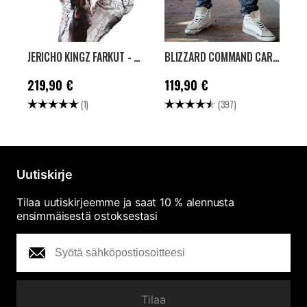
JERICHO KINGZ FARKUT - VALKOINEN/PUNAINEN
BLIZZARD COMMAND CARGO FARKUT - WASHED BLUE
Hinta
:
219,90 €
Hinta
:
119,90 €
H
219,90 €
119,90 €
1
Arvio:
5.0 5:sta tähdestä
Arvio:
4.6 5:sta tähdes
A
(1)
(397)
Uutiskirje
Tilaa uutiskirjeemme ja saat 10 % alennusta
ensimmäisestä ostoksestasi
Tilaa