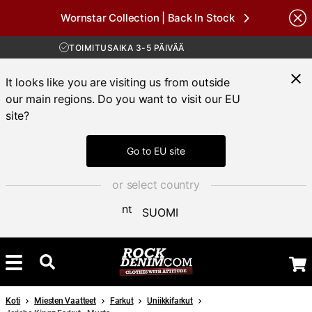
Wornstar Collection | Back In Stock
ILMAINEN TOIMITUS YLI 100 € TILAUKSIIN
Brands
30 PÄIVÄN AVOKAUPPA
TOIMITUSAIKA 3-5 PÄIVÄÄ
ILMAINEN TOIMITUS YLI 100 € TILAUKSIIN
It looks like you are visiting us from outside
our main regions. Do you want to visit our EU
site?
Go to EU site
or select country
SUOMI
Koti
Miesten Vaatteet
Farkut
Uniikkifarkut