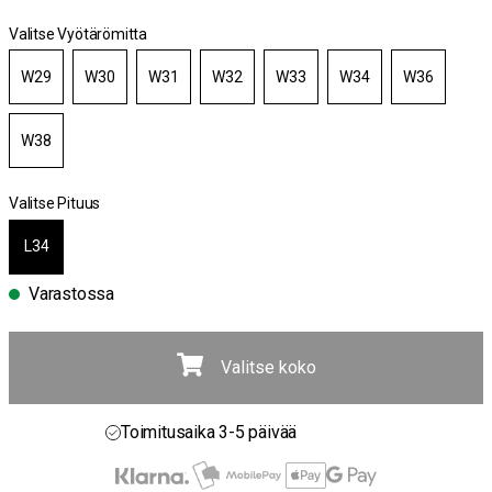
Valitse Vyötärömitta
W29
W30
W31
W32
W33
W34
W36
W38
Valitse Pituus
L34
Varastossa
Valitse koko
Ilmainen toimitus yli 100 € tilauksiin
30 päivän avokauppa
Toimitusaika 3-5 päivää
Ilmainen toimitus yli 100 € tilauksiin