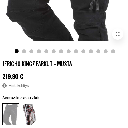
JERICHO KINGZ FARKUT - MUSTA
219,90 €
Hinta
:
219,90 €
Hintakehitys
Saatavilla olevat värit