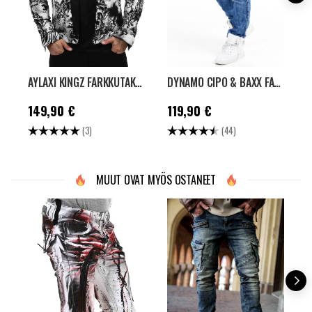
AYLAXI KINGZ FARKKUTAKKI - MUSTA
DYNAMO CIPO & BAXX FARKUT - SININEN
Hinta
:
149,90 €
Hinta
:
119,90 €
H
149,90 €
119,90 €
Arvio:
5.0 5:sta tähdestä
Arvio:
4.7 5:sta tähdest
A
(3)
(44)
MUUT OVAT MYÖS OSTANEET