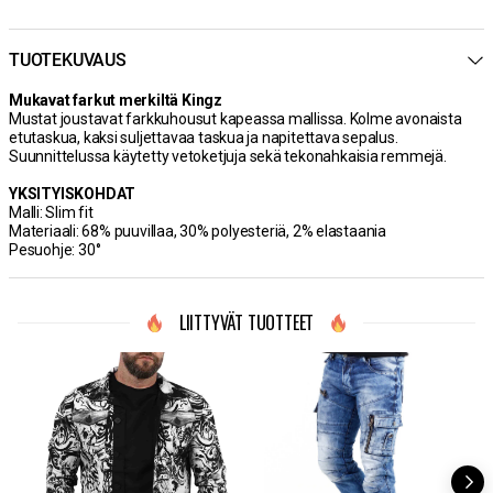
TUOTEKUVAUS
Mukavat farkut merkiltä Kingz
Mustat joustavat farkkuhousut kapeassa mallissa. Kolme avonaista
etutaskua, kaksi suljettavaa taskua ja napitettava sepalus.
Suunnittelussa käytetty vetoketjuja sekä tekonahkaisia remmejä.
YKSITYISKOHDAT
Malli: Slim fit
Materiaali: 68% puuvillaa, 30% polyesteriä, 2% elastaania
Pesuohje: 30°
LIITTYVÄT TUOTTEET