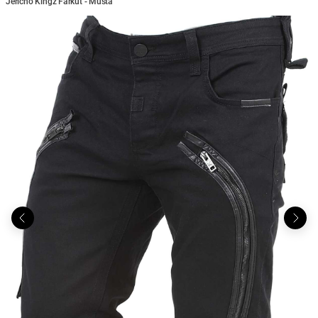
Jericho Kingz Farkut - Musta