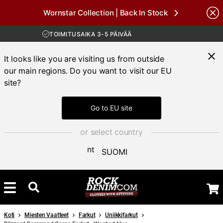
Wornstar Collection | Back In Stock
ILMAINEN TOIMITUS YLI 100 € TILAUKSIIN
Brands
30 PÄIVÄN AVOKAUPPA
TOIMITUSAIKA 3-5 PÄIVÄÄ
ILMAINEN TOIMITUS YLI 100 € TILAUKSIIN
It looks like you are visiting us from outside
our main regions. Do you want to visit our EU
site?
Go to EU site
or select country
SUOMI
Koti
Miesten Vaatteet
Farkut
Uniikkifarkut