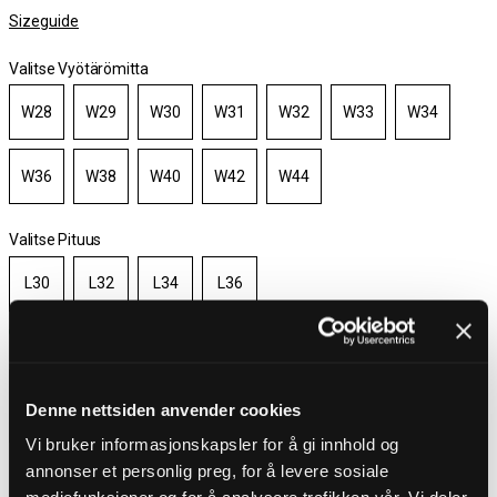
Sizeguide
Valitse Vyötärömitta
W28
W29
W30
W31
W32
W33
W34
W36
W38
W40
W42
W44
Valitse Pituus
L30
L32
L34
L36
Varastossa
Valitse koko
Denne nettsiden anvender cookies
Vi bruker informasjonskapsler for å gi innhold og
Ilmainen toimitus yli 100 € tilauksiin
30 päivän avokauppa
annonser et personlig preg, for å levere sosiale
Toimitusaika 3-5 päivää