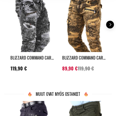
BLIZZARD COMMAND CARGO FARKUT - WASHED BLACK
BLIZZARD COMMAND CARGO FARKUT - RUSKEA
Hinta
:
119,90 €
Nykyinen hinta
:
H
119,90 €
89,90 €
119,90 €
1
89,90 €
Aiempi hinta
:
119,90 €
MUUT OVAT MYÖS OSTANEET