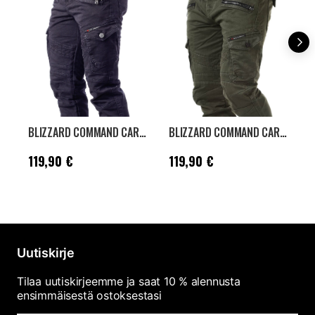
BLIZZARD COMMAND CARGO HOUSUT - MUSTA/MUSTA
BLIZZARD COMMAND CARGO HOUSUT - KHAKI
Hinta
:
119,90 €
Hinta
:
119,90 €
H
119,90 €
119,90 €
1
Uutiskirje
Tilaa uutiskirjeemme ja saat 10 % alennusta
ensimmäisestä ostoksestasi