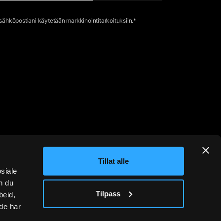
 sähköpostiani käytetään markkinointitarkoituksiin.*
Tillat alle
osiale
n du
Tilpass
beid,
de har