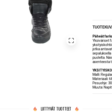
TUOTEKUV
Päheät fark
Yksiväriset f
yksityiskohti
jotka antavat
sepaluksella 
puolelta. Näi
asenteesta t
YKSITYISK
Malli: Regular
Materiaali: 6
Pesuohje: 3
Muuta: Napit
LIITTYVÄT TUOTTEET