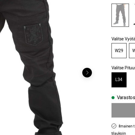
Valitse Vyöt
W29
W
Valitse Pituu
L34
Varasto
Ilmainen t
tilauksiin