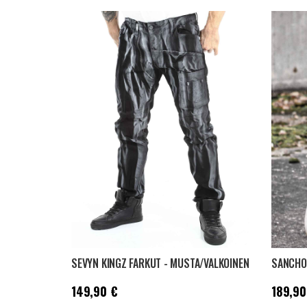
SEVYN KINGZ FARKUT - MUSTA/VALKOINEN
SANCHOZ
Hinta
:
149,90 €
Hinta
:
18
149,90 €
189,90