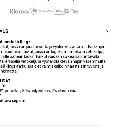
AUS
ut merkiltä Kingz
arkut, joissa on joustavuutta ja vyölenkit vyötäröllä. Farkkujen
in lukeutuvat taskut, joissa on logokirjailua sekä ja vetoketjut,
 niille päheän lookin. Farkut voidaan sulkea napitettavalla
tai erillisellä vetoketjulla vyötäröllä olevan napin vasemmalta
ssä Kingz-farkuissa olet valmis kaikkiin haasteisiin tyylistä ja
inkimättä.
OHDAT
 fit
8% puuvillaa, 30% polyesteriä, 2% elastaania
0°
ettava sepalus