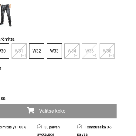
ärömitta
30
W31
W32
W33
W34
W36
W38
s
ssa
Valitse koko
oimitus yli 100 €
30 päivän
Toimitusaika 3-5
avokauppa
päivää