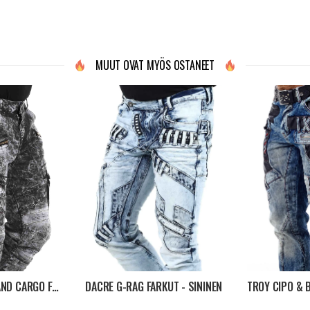
MUUT OVAT MYÖS OSTANEET
BLIZZARD COMMAND CARGO FARKUT - WASHED BLACK
DACRE G-RAG FARKUT - SININEN