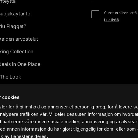
hteyttä
suojakäytäntö
Suostun siihen, että
Lue lisää
du Plagget?
kaiden arvostelut
king Collection
Deals in One Place
The Look
tion
r cookies
0
er for å gi innhold og annonser et personlig preg, for å levere s
nalysere trafikken vår. Vi deler dessuten informasjon om hvorda
sive Leather Collection 2026
d partnerne våre innen sosiale medier, annonsering og analysear
o I make a return?
annen informasjon du har gjort tilgjengelig for dem, eller som 
k av tjenestene deres.