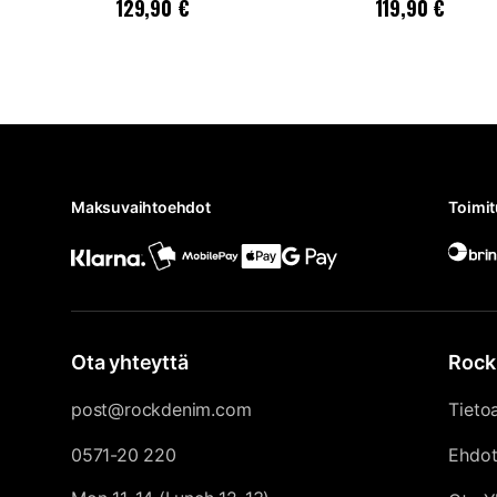
Hinta
:
129,90 €
Hinta
:
119,90 €
129,90 €
119,90 €
Maksuvaihtoehdot
Toimi
Ota yhteyttä
Rock
post@rockdenim.com
Tieto
0571-20 220
Ehdo