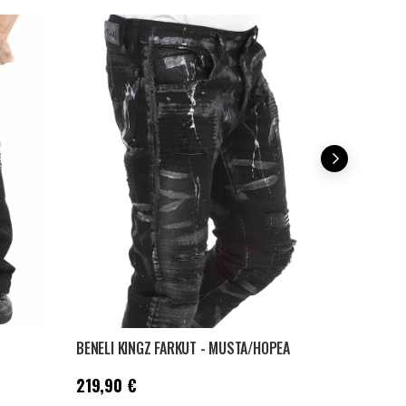
BENELI KINGZ FARKUT - MUSTA/HOPEA
Hinta
:
219,90 €
Hinta
:
219,9
219,90 €
219,90 €