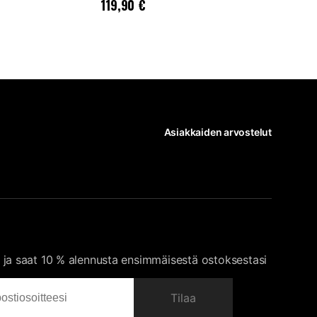
Hinta
:
119,90 €
Hinta
:
59,90
119,90 €
59,90 €
Asiakkaiden arvostelut
 ja saat 10 % alennusta ensimmäisestä ostoksestasi
Tilaa