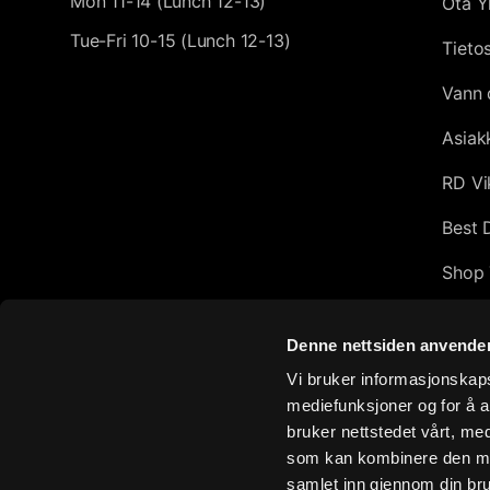
Mon 11-14 (Lunch 12-13)
Ota Y
Tue-Fri 10-15 (Lunch 12-13)
Tieto
Vann 
Asiak
RD Vi
Best 
Shop 
Afflic
Denne nettsiden anvende
Top 1
Vi bruker informasjonskapsl
mediefunksjoner og for å a
Exclu
bruker nettstedet vårt, me
How d
som kan kombinere den med 
samlet inn gjennom din bru