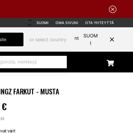
SUOMI
OMA SIVUNI
OTA YHTEYTTÄ
SUOM
or select country
site
I
INGZ FARKUT - MUSTA
 €
90 €
tys
evat värit