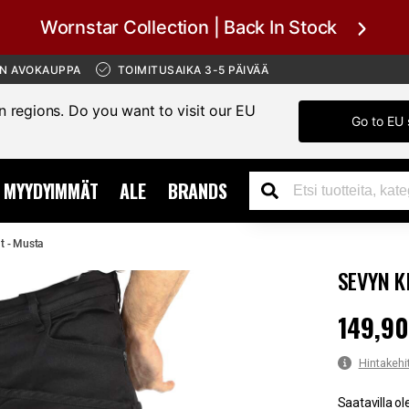
Wornstar Collection | Back In Stock
ÄN AVOKAUPPA
TOIMITUSAIKA 3-5 PÄIVÄÄ
in regions. Do you want to visit our EU
Go to EU 
MYYDYIMMÄT
ALE
BRANDS
t - Musta
SEVYN K
149,90
Hinta
:
149,
Hintakehi
Saatavilla ol