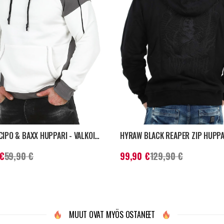
ZERION CIPO & BAXX HUPPARI - VALKOINEN
 hinta
:
49,90 €
Aiempi hinta
:
Nykyinen hinta
:
99,90 €
Aiempi hin
€
59,90 €
99,90 €
129,90 €
129,90 €
MUUT OVAT MYÖS OSTANEET