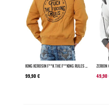
KING KEROSIN F**K THE F**KING RULES HUPPARI - VAALEANRUSKEA
Hinta
:
99,90 €
Nykyinen
99,90 €
49,90 
59,90 €