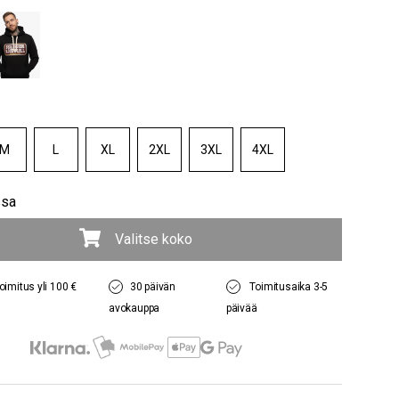
M
L
XL
2XL
3XL
4XL
ssa
Valitse koko
oimitus yli 100 €
30 päivän
Toimitusaika 3-5
avokauppa
päivää