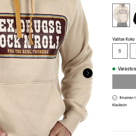
Valitse Koko
S
Varasto
Ilmainen t
tilauksiin