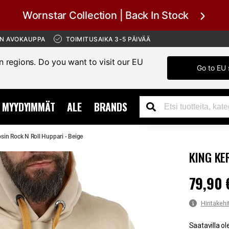
Wornstar Collection | Back In Stock
ÄN AVOKAUPPA
TOIMITUSAIKA 3-5 PÄIVÄÄ
in regions. Do you want to visit our EU
Go to EU 
MYYDYIMMÄT
ALE
BRANDS
sin Rock N Roll Huppari - Beige
KING KE
79,90 
Hinta
:
79,90
Hintakehi
Saatavilla ol