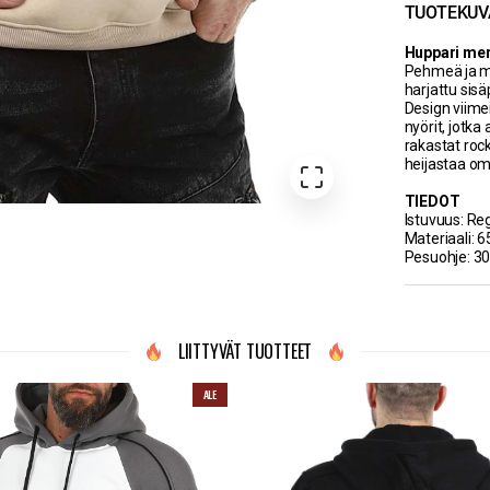
TUOTEKUV
Huppari mer
Pehmeä ja mu
harjattu sisä
Design viime
nyörit, jotka
rakastat rock 
heijastaa o
TIEDOT
Istuvuus: Reg
Materiaali: 6
Pesuohje: 30
LIITTYVÄT TUOTTEET
ALE