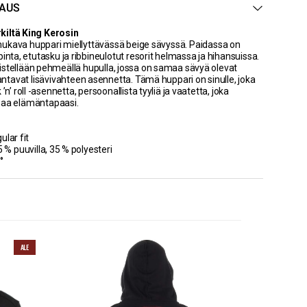
AUS
kiltä King Kerosin
kava huppari miellyttävässä beige sävyssä. Paidassa on
pinta, etutasku ja ribbineulotut resorit helmassa ja hihansuissa.
istellään pehmeällä hupulla, jossa on samaa sävyä olevat
 antavat lisävivahteen asennetta. Tämä huppari on sinulle, joka
’n’ roll -asennetta, persoonallista tyyliä ja vaatetta, joka
maa elämäntapaasi.
ular fit
5 % puuvilla, 35 % polyesteri
°
ALE