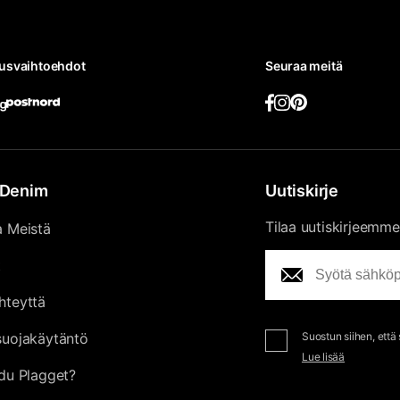
tusvaihtoehdot
Seuraa meitä
Denim
Uutiskirje
Tilaa uutiskirjeemme
a Meistä
t
hteyttä
suojakäytäntö
Suostun siihen, että
Lue lisää
du Plagget?