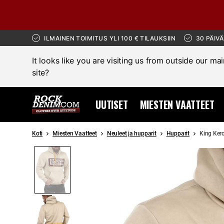
ILMAINEN TOIMITUS YLI 100 € TILAUKSIIN
30 PÄIV
It looks like you are visiting us from outside our ma
site?
UUTISET
MIESTEN VAATTEET
Koti
Miesten Vaatteet
Neuleet ja hupparit
Hupparit
King Kero