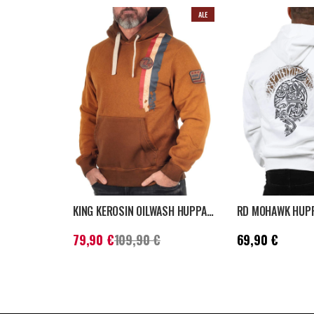
ALE
KING KEROSIN OILWASH HUPPARI - RUSKEA
Nykyinen hinta
:
79,90 €
Aiempi
Hinta
:
69,90 €
79,90 €
109,90 €
69,90 €
hinta
:
109,90 €