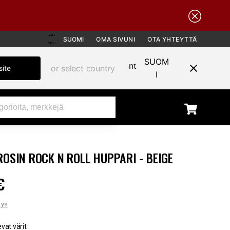
SUOMI
OMA SIVUNI
OTA YHTEYTTÄ
SUOM
or select country
site
I
ROSIN ROCK N ROLL HUPPARI - BEIGE
€
 €
tys
evat värit