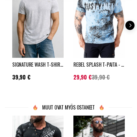
SIGNATURE WASH T-SHIRT - GRÅ
REBEL SPLASH T-PAITA - PETROL
Hinta
:
39,90 €
Nykyinen hinta
:
N
39,90 €
29,90 €
39,90 €
29,90 €
Aiempi hinta
:
2
39,90 €
3
MUUT OVAT MYÖS OSTANEET