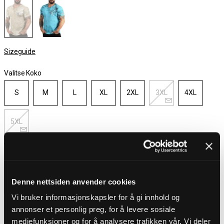
Sizeguide
Valitse Koko
S
M
L
XL
2XL
3XL
4XL
5XL
Varastossa
Valitse koko
Denne nettsiden anvender cookies
Ilmainen toimitus yli 100 € tilauksiin
Vi bruker informasjonskapsler for å gi innhold og
30 päivän avokauppa
annonser et personlig preg, for å levere sosiale
Toimitusaika 3-5 päivää
mediefunksjoner og for å analysere trafikken vår. Vi deler