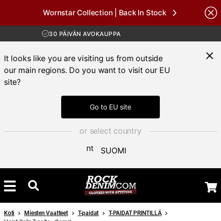
Wornstar Collection | Back In Stock
Brands
ILMAINEN TOIMITUS YLI 100 € TILAUKSIIN
30 PÄIVÄN AVOKAUPPA
TOIMITUSAIKA 3-5 PÄIVÄÄ
ILMAINEN TOIMITUS YLI 100 € TILAUKSIIN
It looks like you are visiting us from outside
our main regions. Do you want to visit our EU
site?
Go to EU site
or select country
SUOMI
Koti
Miesten Vaatteet
T-paidat
T-PAIDAT PRINTILLÄ