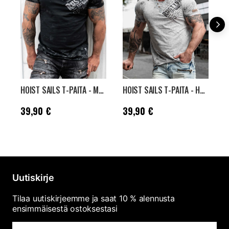
HOIST SAILS T-PAITA - MUSTA
HOIST SAILS T-PAITA - HARMAA
Hinta
:
39,90 €
Hinta
:
39,90 €
H
39,90 €
39,90 €
Uutiskirje
Tilaa uutiskirjeemme ja saat 10 % alennusta
ensimmäisestä ostoksestasi