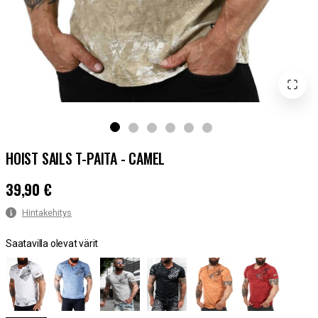
HOIST SAILS T-PAITA - CAMEL
39,90 €
Hinta
:
39,90 €
Hintakehitys
Saatavilla olevat värit