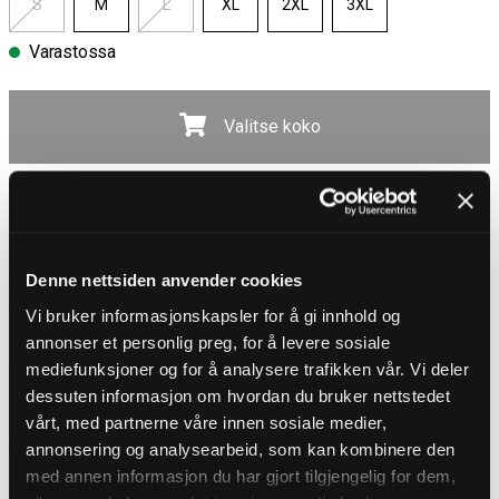
S
M
L
XL
2XL
3XL
Varastossa
Valitse koko
Ilmainen toimitus yli 100 € tilauksiin
30 päivän avokauppa
Toimitusaika 3-5 päivää
Ilmainen toimitus yli 100 € tilauksiin
Denne nettsiden anvender cookies
TUOTEKUVAUS
Vi bruker informasjonskapsler for å gi innhold og
annonser et personlig preg, for å levere sosiale
College-takki merkiltä King Kerosin
mediefunksjoner og for å analysere trafikken vår. Vi deler
Musta college-takki, jossa on suuri brodeerattu selkäkuvio ja KK-merkit
rinnassa, jotka antavat aidon varsity-tyylisen ilmeen. Mallissa on
dessuten informasjon om hvordan du bruker nettstedet
kaulus, kaksi avointa sivutaskua ja resoripäätteet mukavaa istuvuutta
vårt, med partnerne våre innen sosiale medier,
varten. Valmistettu pehmeästä ja mukavasta collegekankaasta, joka
annonsering og analysearbeid, som kan kombinere den
tarjoaa korkeaa käyttömukavuutta koko päivän ajan.
med annen informasjon du har gjort tilgjengelig for dem,
TIEDOT