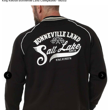
King Kerosin Bonneville Land Collegetakki - Musta