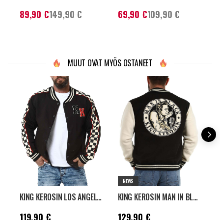
Nykyinen hinta
:
Nykyinen hinta
:
H
89,90 €
149,90 €
69,90 €
109,90 €
89,90 €
Aiempi hinta
:
69,90 €
Aiempi hinta
:
149,90 €
109,90 €
MUUT OVAT MYÖS OSTANEET
NEWS
KING KEROSIN LOS ANGELES SUPPLY CO COLLEGETAKKI - MUSTA
KING KEROSIN MAN IN BLACK COLLEGETAKKI - MUSTA
Hinta
:
119,90 €
Hinta
:
129,90 €
H
119,90 €
129,90 €