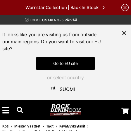
Wornstar Collection | Back In Stock
ILMAINEN TOIMITUS YLI 100 € TILAUKSIIN
Brands
30 PÄIVÄN AVOKAUPPA
TOIMITUSAIKA 3-5 PÄIVÄÄ
ILMAINEN TOIMITUS YLI 100 € TILAUKSIIN
It looks like you are visiting us from outside
our main regions. Do you want to visit our EU
site?
Go to EU site
or select country
SUOMI
Koti
Miesten Vaatteet
Takit
Kevät/Syksytakit