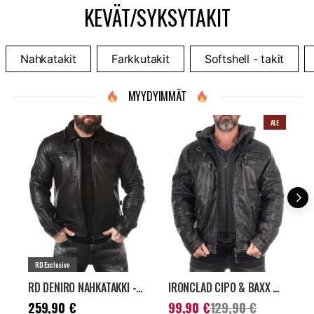
KEVÄT/SYKSYTAKIT
Nahkatakit
Farkkutakit
Softshell - takit
MYYDYIMMÄT
ALE
RD Exclusive
RD DENIRO NAHKATAKKI - MUSTA
IRONCLAD CIPO & BAXX PU NAHKATAKKI - TUMMANHARMAA
Hinta
:
259,90 €
Nykyinen hinta
:
H
259,90 €
99,90 €
129,90 €
1