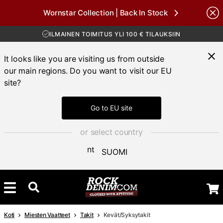
ILMAINEN TOIMITUS YLI 100 € TILAUKSIIN
Wornstar Collection | Back In Stock
30 PÄIVÄN AVOKAUPPA
Brands
TOIMITUSAIKA 3-5 PÄIVÄÄ
ILMAINEN TOIMITUS YLI 100 € TILAUKSIIN
It looks like you are visiting us from outside
our main regions. Do you want to visit our EU
site?
Go to EU site
or select country
SUOMI
Koti
Miesten Vaatteet
Takit
Kevät/Syksytakit