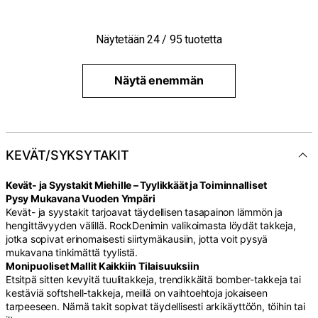
Näytetään
24
/
95
tuotetta
Näytä enemmän
KEVÄT/SYKSYTAKIT
Kevät- ja Syystakit Miehille – Tyylikkäät ja Toiminnalliset
Pysy Mukavana Vuoden Ympäri
Kevät- ja syystakit tarjoavat täydellisen tasapainon lämmön ja
hengittävyyden välillä. RockDenimin valikoimasta löydät takkeja,
jotka sopivat erinomaisesti siirtymäkausiin, jotta voit pysyä
mukavana tinkimättä tyylistä.
Monipuoliset Mallit Kaikkiin Tilaisuuksiin
Etsitpä sitten kevyitä tuulitakkeja, trendikkäitä bomber-takkeja tai
kestäviä softshell-takkeja, meillä on vaihtoehtoja jokaiseen
tarpeeseen. Nämä takit sopivat täydellisesti arkikäyttöön, töihin tai