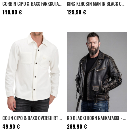
CORBIN CIPO & BAXX FARKKUTAKKI - TUMMANHARMAA
KING KEROSIN MAN IN BLACK COLLEGETAKKI - MUSTA
Hinta
:
149,90 €
Hinta
:
129,90 €
149,90 €
129,90 €
COLIN CIPO & BAXX OVERSHIRT - VALKOINEN
RD BLACKTHORN NAHKATAKKI - MUSTA
Hinta
:
49,90 €
Hinta
:
289,90 €
49,90 €
289,90 €