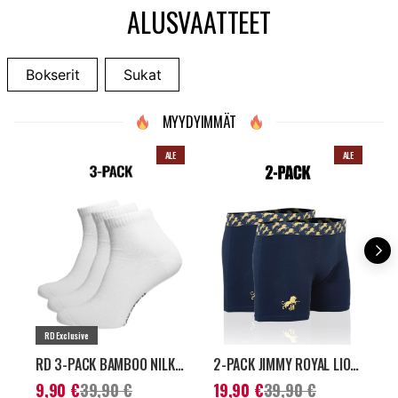
ALUSVAATTEET
Bokserit
Sukat
MYYDYIMMÄT
ALE
ALE
RD Exclusive
RD 3-PACK BAMBOO NILKKASUKAT - VALKOINEN
2-PACK JIMMY ROYAL LION BOKSERIT - TUMMANSININEN
Nykyinen hinta
:
Nykyinen hinta
:
H
9,90 €
39,90 €
19,90 €
39,90 €