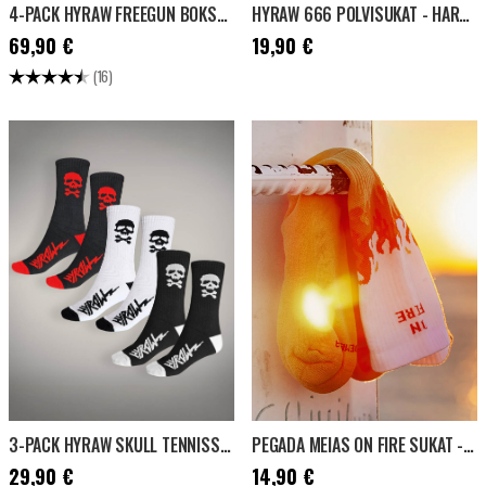
4-PACK HYRAW FREEGUN BOKSERIT - MUSTA/VIHREÄ/PUNAINEN
HYRAW 666 POLVISUKAT - HARMAA
Hinta
:
69,90 €
Hinta
:
19,90 €
69,90 €
19,90 €
Arvio:
4.6 5:sta tähdestä
(16)
3-PACK HYRAW SKULL TENNISSUKAT - MUSTA/VALKOINEN/PUNAINEN
PEGADA MEIAS ON FIRE SUKAT - VALKOINEN/KELTAINEN
Hinta
:
29,90 €
Hinta
:
14,90 €
29,90 €
14,90 €