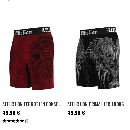
AFFLICTION FORGOTTEN BOKSERI - PUNAINEN
AFFLICTION PRIMAL TECH BOKSERI - MUSTA
Hinta
:
49,90 €
Hinta
:
49,90 €
49,90 €
49,90 €
Arvio:
5.0 5:sta tähdestä
(1)