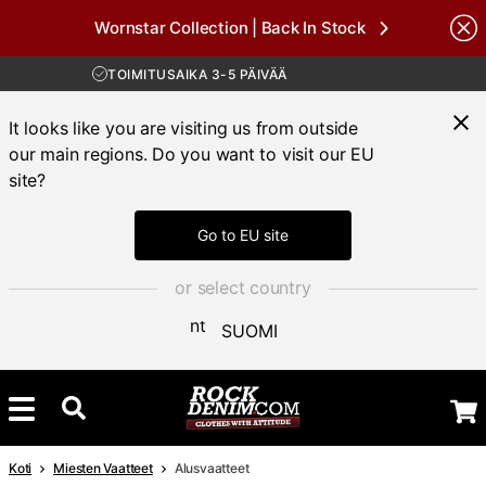
Wornstar Collection | Back In Stock
ILMAINEN TOIMITUS YLI 100 € TILAUKSIIN
Brands
30 PÄIVÄN AVOKAUPPA
TOIMITUSAIKA 3-5 PÄIVÄÄ
ILMAINEN TOIMITUS YLI 100 € TILAUKSIIN
It looks like you are visiting us from outside
our main regions. Do you want to visit our EU
site?
Go to EU site
or select country
SUOMI
Koti
Miesten Vaatteet
Alusvaatteet