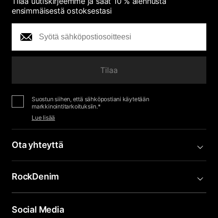
Tilaa uutiskirjeemme ja saat 10 % alennusta
ensimmäisestä ostoksestasi
Tilaa
Suostun siihen, että sähköpostiani käytetään
markkinointitarkoituksiin.*
Lue lisää
Ota yhteyttä
RockDenim
Social Media