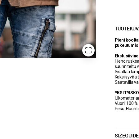
TUOTEKUV
Pieni koolta
pukeutumise
RD Exclusive
Ekslusiivin
Hieno ruskea 
suunniteltu 
Sisältää läm
Kaksi syvää t
Saatavilla v
YKSITYISK
Ulkomateriaa
Vuori: 100 %
Pesu: Huuht
SIZEGUIDE