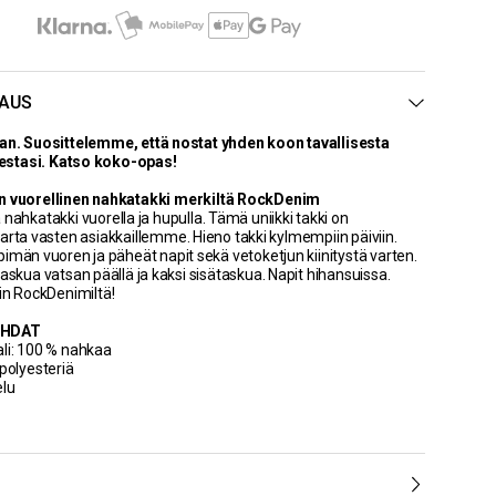
AUS
an. Suosittelemme, että nostat yhden koon tavallisesta
stasi. Katso koko-opas!
en vuorellinen nahkatakki merkiltä RockDenim
nahkatakki vuorella ja hupulla. Tämä uniikki takki on
varta vasten asiakkaillemme. Hieno takki kylmempiin päiviin.
pimän vuoren ja päheät napit sekä vetoketjun kiinitystä varten.
askua vatsan päällä ja kaksi sisätaskua. Napit hihansuissa.
ain RockDenimiltä!
OHDAT
li: 100 % nahkaa
 polyesteriä
elu