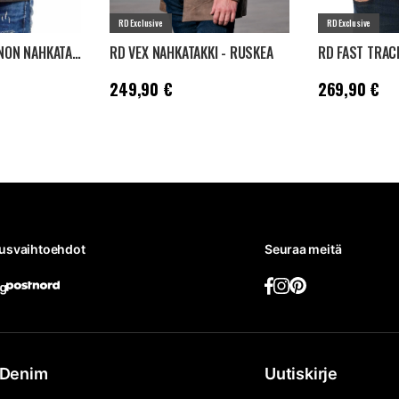
RD Exclusive
RD Exclusive
RD EXCLUSIVE ZANON NAHKATAKKI - DIRTY BLACK
RD VEX NAHKATAKKI - RUSKEA
Hinta
:
249,90 €
Hinta
:
269,90 
249,90 €
269,90 €
tusvaihtoehdot
Seuraa meitä
Denim
Uutiskirje