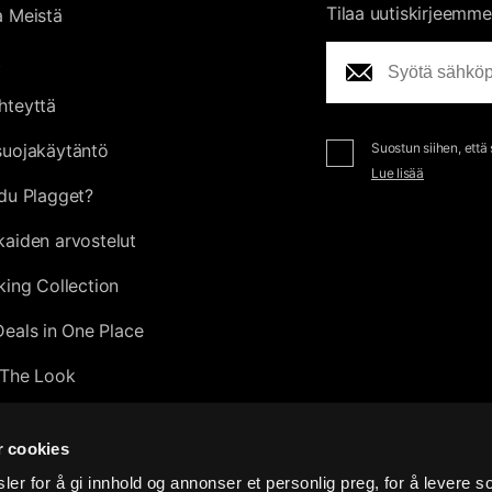
Tilaa uutiskirjeemme
a Meistä
t
hteyttä
suojakäytäntö
Suostun siihen, että
Lue lisää
du Plagget?
kaiden arvostelut
king Collection
Deals in One Place
The Look
tion
r cookies
0
er for å gi innhold og annonser et personlig preg, for å levere s