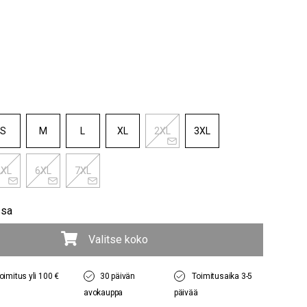
S
M
L
XL
2XL
3XL
5XL
6XL
7XL
ssa
Valitse koko
oimitus yli 100 €
30 päivän
Toimitusaika 3-5
avokauppa
päivää