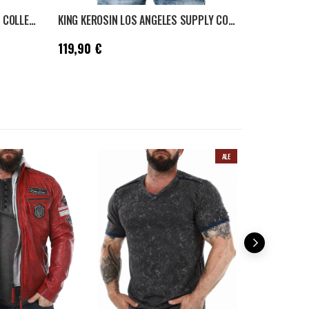
KING KEROSIN DAYTONA RACEWAY COLLEGETAKKI - VIHREÄ
KING KEROSIN LOS ANGELES SUPPLY CO COLLEGETAKKI - MUSTA
Hinta
:
119,90 €
Hinta
:
119,9
119,90 €
119,90 €
ALE