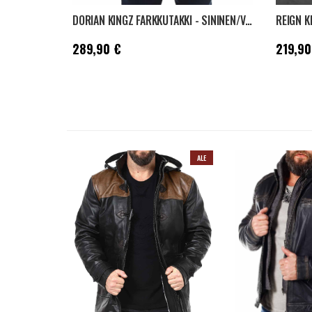
DORIAN KINGZ FARKKUTAKKI - SININEN/VIHREÄ
REIGN K
Hinta
:
289,90 €
Hinta
:
21
289,90 €
219,90
ALE