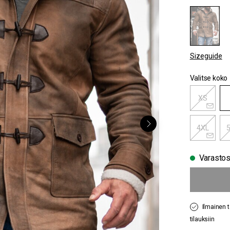
Sizeguide
Valitse koko
XS
4XL
Varasto
Ilmainen t
tilauksiin