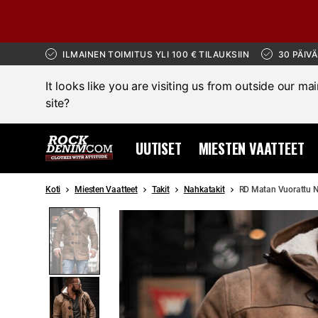
ILMAINEN TOIMITUS YLI 100 € TILAUKSIIN
30 PÄIV
It looks like you are visiting us from outside our ma
site?
UUTISET
MIESTEN VAATTEET
Koti
Miesten Vaatteet
Takit
Nahkatakit
RD Matan Vuorattu N