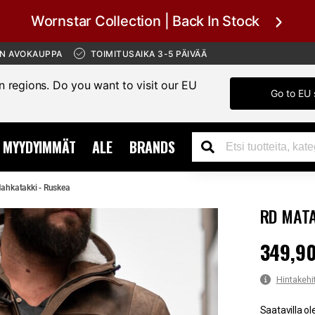
Wornstar Collection | Back In Stock
ÄN AVOKAUPPA
TOIMITUSAIKA 3-5 PÄIVÄÄ
in regions. Do you want to visit our EU
Go to EU 
MYYDYIMMÄT
ALE
BRANDS
ahkatakki - Ruskea
RD MATA
349,90
Hinta
:
349,
Hintakehi
Saatavilla ol