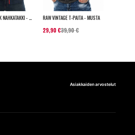
RD Exclusive
RD FAST TRACK NAHKATAKKI - PUNAINEN
RAW VINTAGE T-PAITA - MUSTA
€
Nykyinen hinta
:
29,90 €
Aiempi
Hinta
:
269,
29,90 €
39,90 €
269,90 €
hinta
:
39,90 €
Asiakkaiden arvostelut