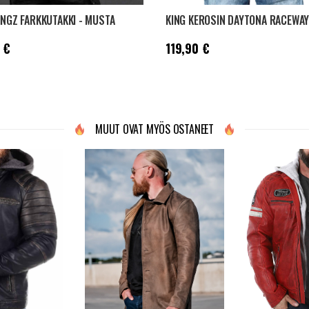
INGZ FARKKUTAKKI - MUSTA
9,90 €
Hinta
:
119,90 €
 €
119,90 €
MUUT OVAT MYÖS OSTANEET