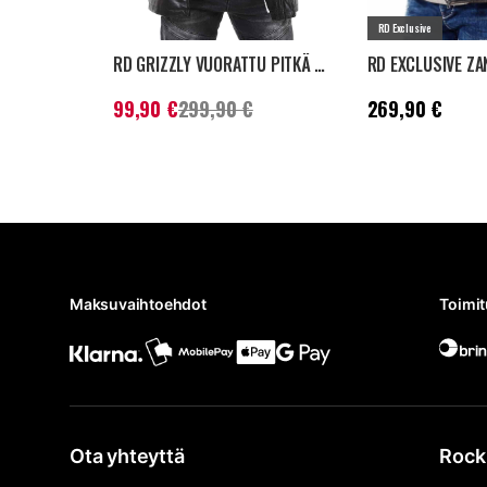
RD Exclusive
RD GRIZZLY VUORATTU PITKÄ NAHKATAKKI - MUSTA
Nykyinen hinta
:
99,90 €
Aiempi
Hinta
:
269,90 €
99,90 €
299,90 €
269,90 €
hinta
:
299,90 €
Maksuvaihtoehdot
Toimi
Ota yhteyttä
Rock