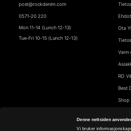
post@rockdenim.com
Tieto
0571-20 220
Ehdo
Mon 11-14 (Lunch 12-13)
Ota Y
Tue-Fri 10-15 (Lunch 12-13)
Tieto
Vann 
Asiak
RD Vi
Best 
Shop 
Afflic
Denne nettsiden anvende
Top 1
Vi bruker informasjonskapsl