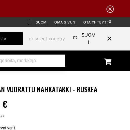
SUOMI
OMA SIVUNI
OTA YHTEYTTÄ
SUOM
or select country
site
I
N VUORATTU NAHKATAKKI - RUSKEA
 €
90 €
tys
evat värit